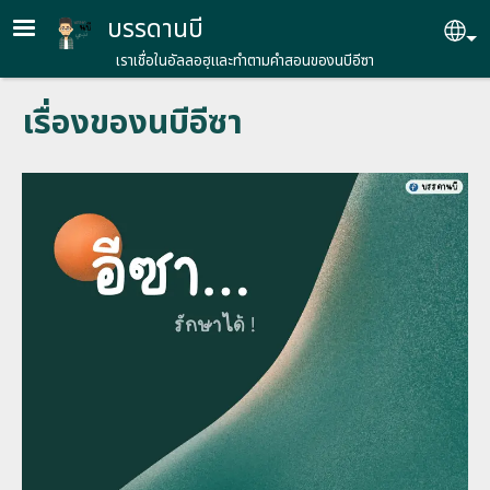
Skip to main content
บรรดานบี
Se
เราเชื่อในอัลลอฮฺและทำตามคำสอนของนบีอีซา
เรื่องของนบีอีซา