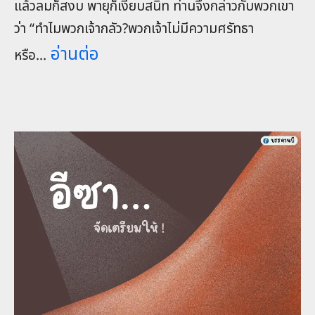
แล้วลมก็สงบ พายุก็เงียบสนิท ท่านจึงกล่าวกับพวกเขา
ว่า “ทำไมพวกเจ้ากลัว?พวกเจ้าไม่มีความศรัทธา
อ่านต่อ
หรือ...