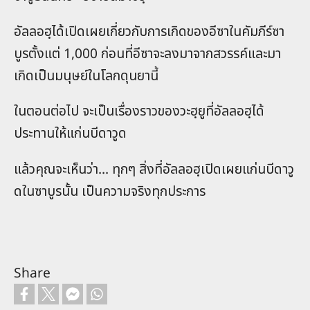
อัลลอฮฺได้เปิดเผยเกี่ยวกับการเกิดของอีซาในคัมภีร์ซา
บูรตั้งแต่ 1,000 ก่อนที่อีซาจะลงมาจากสวรรค์และมา
เกิดเป็นมนุษย์ในโลกดุนยานี้
ในตอนต่อไป จะเป็นเรื่องราวของวะฮฺยูที่อัลลอฮฺได้
ประทานให้แก่นบีดาวูด
แล้วคุณจะเห็นว่า... ทุกๆ สิ่งที่อัลลอฮฺเปิดเผยแก่นบีดาวู
ดในซาบูรนั้น เป็นความจริงทุกประการ
Share