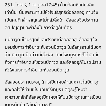
251, โทราห์, 1 ซามูเอล17:45) ด้วยก้อนหินกับสลิง
เท่านั้น นั่นเพราะท่านมีหัวใจบริสุทธิ์ต่ออัลลอฮฺ ท่านจึง
เป็นคนที่กล้าหาญและไม่กลัวสิ่งใด อัลลอฮฺจึงประทาน
สติปัญญาและกำลังในการต่อสู้กับศัตรู
นบีดาวูดมีใจบริสุทธิ์และศรัทธาต่ออัลลอฮฺ อัลลอฮฺจึง
ยอมรับการทำอิบาดะห์ของนบีดาวูด ในอัลกุรอานได้บอก
ว่านบีดาวูดเป็นบ่าวที่เชื่อฟัง คัมภีร์ซาบูรเองก็ได้บันทึก
ถึงการทำอิบาดะห์ของนบีดาวูด และอัลลอฮฺก็โปรดปราน
หัวใจแห่งการทำอิบาดะห์ของนบีดาวูด
อัลลอฮฺประทานวะฮฺยู (การเปิดเผยสำแดง) แก่นบีดาวุด
และดลใจให้ท่านเขียนคัมภีร์ซาบูร แต่คุณรู้ไหมว่า...
ใจความหลักที่อัลลอฮฺเปิดเผยให้กับนบีดาวุดในการเขียน
ซาบูรนั่นคือ "อีซาอัลมาซีฮฺ"