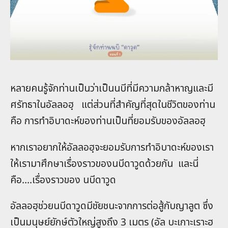
หลายคนรู้จักท่านเป็นว่าเป็นนบีที่มีความกล้าหาญและมี
ศรัทธาในอัลลอฮฺ แต่ส่วนที่สำคัญที่สุดในชีวิตของท่าน
คือ การทำอิบาดะห์ของท่านเป็นที่ยอมรับของอัลลอฮฺ
หากเราอยากให้อัลลอฮฺจะยอมรับการทำอิบาดะห์ของเรา
ให้เรามาศึกษาเรื่องราวของนบีดาวูดด้วยกัน และนี่
คือ….เรื่องราวของ นบีดาวูด
อัลลอฮฺช่วยนบีดาวูดมีชัยชนะจากการต่อสู้กับญาลูต ซึ่ง
เป็นมนุษย์ยักษ์ตัวใหญ่สูงถึง 3 เมตร (อัล บะเกาะเราะฮ