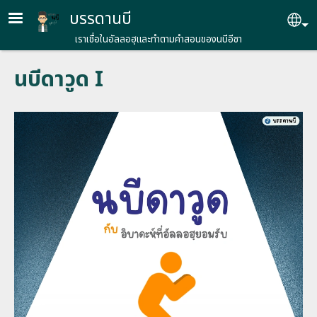
Skip to main content
บรรดานบี
Se
เราเชื่อในอัลลอฮฺและทำตามคำสอนของนบีอีซา
นบีดาวูด I