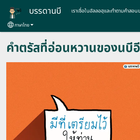
Skip to main content
บรรดานบี
เราเชื่อในอัลลอฮฺและทำตามคำสอน
ภาษาไทย
Select your language
คำตรัสที่อ่อนหวานของนบีอ