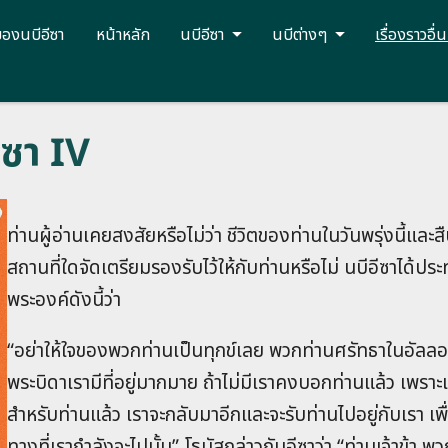
ของนบีอีซา
หน้าหลัก
นบีอีซา
นบีต่างๆ
เรื่องราวอื่
ีซา IV
ท่านผู้อ่านเคยสงสัยหรือไม่ว่า ชีวิตของท่านในวันพรุ่งนี้และ
สถานที่ใดจัดเตรียมรองรับไว้ให้กับท่านหรือไม่ นบีอีซาได้ประ
พระองค์ดังนี้ว่า
“อย่าให้ใจของพวกท่านเป็นทุกข์เลย พวกท่านศรัท‍ธาในอัล‍ลอ
พระ‍บิดาเรามีที่‍อยู่มากมาย ถ้าไม่‍มีเราคงบอกท่านแล้ว เพราะเร
สำ‌หรับท่านแล้ว เราจะกลับมาอีกและจะรับท่านไปอยู่กับเรา เพื่อว่
ทางที่เรากำ‌ลังจะไปนั้น” โธ‌มัสกล่าวกับอี‍ซาว่า “ท่านเจ้าข้า พว