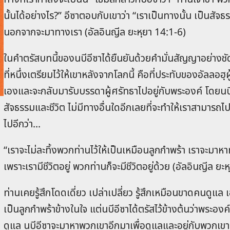
นั้นได้อย่าง‍ไร?” อี‍ซาตอบกับเขาว่า “เราเป็นทางนั้น เป็นสัจ‌ธ
นอก‍จากจะมาทางเรา (อัลอินญีล ยะหฺยา 14:1-6)
ในคำตรัสบทนี้ของนบีอีซาได้ยืนยันด้วยคำมั่นสัญญาอย่างชัด
ที่หนึ่งเตรียมไว้ให้เขาหลังจากโลกนี้ คือที่ประทับของอัลลอฮฺ
เองและจะกลับมารับบรรดาผู้ศรัทธาไปอยู่กับพระองค์ โดยนบีอ
สัจธรรมและชีวิต ไม่มีทางอื่นใดอีกเลยที่จะทำให้เราสามารถไ
ไปอีกว่า...
“เราจะไม่ละทิ้งพวกท่านไว้ให้เป็นเหมือนลูกกำพร้า เราจะมาหา
เพราะเรามีชีวิตอยู่ พวกท่านก็จะมีชีวิตอยู่ด้วย (อัลอินญีล ย
ท่านเคยรู้สึกโดดเดี่ยว เปล่าเปลี่ยว รู้สึกเหมือนขาดคนดูแล เ
เป็นลูกกำพร้าข้างในใจ แต่นบีอีซาได้ตรัสไว้ข้างต้นว่าพระอง
ดูแล นบีอีซาจะมาหาพวกเขาอีกมาเพื่อดูแลและอยู่กับพวกเขา 