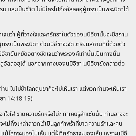
รรม และเป็นชีวิต ไม่‍มีใครไปถึงอัลลอฮฺผู้ทรงเป็นพระ‍บิดาได้
เจนว่า ผู้ที่วางใจและศรัทธาในตัวของนบีอีซานั้นจะมีสถาน
ผู้ทรงเป็นพระบิดา ตัวนบีอีซาจะจัดเตรียมสถานที่นี้ดัวยตัว
ีซายืนหยัดอย่างชัดเจนว่าพระองค์เท่านั้นเป็นทางนั้น
ปสู่อัลลอฮฺได้ นอกจากทางของนบีอีซา นบีอีซายังกล่าวต่อ
ท่าน ในไม่ช้าโลกดุนยาก็จะไม่เห็นเรา แต่พวกท่านจะเห็นเรา
ะหฺยา 14:18-19)
อาใจใส่ ขาดความรักหรือไม่? ถ้าเคยรู้สึกเช่นนั้น ท่านอาจจะ
ค์จะไม่ทิ้งเหล่าสาวกไว้เป็นลูกกำพร้าที่ขาดความรักและคน
แม้โลกจะมองไม่เห็น แต่ผู้ที่ศรัทธาจะมองเห็น เพราะนบีอี