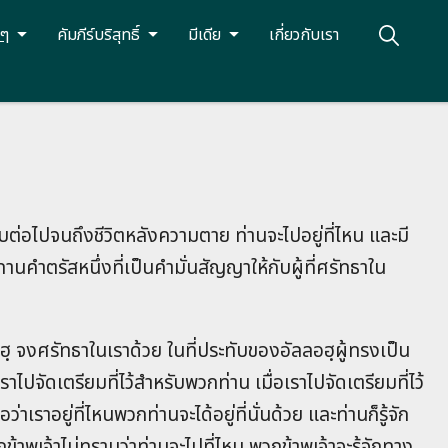
นๆ
คัมภีร์บริสุทธิ์
มีเดีย
เกี่ยวกับเรา
สืบต่อไปจนถึงชีวิตหลังความตาย ท่านจะไปอยู่ที่ไหน และมี
ทานคำตรัสหนึ่งที่เป็นคำมั่นสัญญาให้กับผู้ที่ศรัทธาใน
ฮฺ จงศรัท‍ธาในเราด้วย ในที่ประทับของอัลลอฮฺผู้ทรงเป็น
าไปจัด‍เตรียมที่ไว้สำ‌หรับพวกท่าน เมื่อเราไปจัด‍เตรียมที่ไว้
าเราอยู่ที่‍ไหนพวกท่านจะได้อยู่ที่นั่นด้วย และท่านก็รู้‍จัก
กข้าพ‍เจ้าไม่ทราบว่าท่านจะไปที่‍ไหน พวกข้าพ‍เจ้าจะรู้‍จักทาง