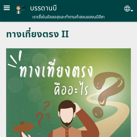
Skip to main content
บรรดานบี
Se
เราเชื่อในอัลลอฮฺและทำตามคำสอนของนบีอีซา
ทางเที่ยงตรง II