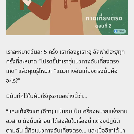
เราละหมาดวันละ 5 ครั้ง เราท่องซูเราะฮฺ อัลฟาติฮะฮฺทุก
ครั้งที่ละหมาด “โปรดชี้นำเราสู่แนวทางอันเที่ยงตรง
เถิด” แล้วคุณรู้ไหมว่า “แนวทางอันเที่ยงตรงนั้นคือ
อะไร?”
มีบันทึกไว้ในคัมภีร์กุรอานอย่างนี้ว่า…
“และแท้จริงเขา (อีซา) แน่นอนเป็นเครื่องหมายแห่งยาม
อวสาน ดังนั้นเจ้าอย่าได้สงสัยในเรื่องนี้ แต่จงปฏิบัติ
ตามฉัน นี้คือแนวทางอันเที่ยงตรง… และเมื่ออีซาได้มา