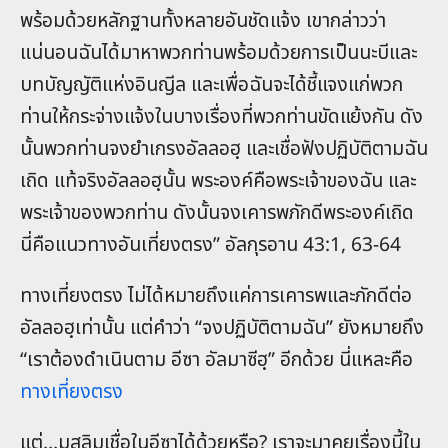
พร้อมด้วยหลักฐานทั้งหลายอันชัดแจ้ง เขากล่าวว่า
แน่นอนฉันได้มาหาพวกท่านพร้อมด้วยการเป็นนะบีและ
บทบัญญัติแห่งอินญีล และเพื่อฉันจะได้ชี้แจงแก่พวก
ท่านให้กระจ่างแจ้งในบางเรื่องที่พวกท่านขัดแย้งกัน ดัง
นั้นพวกท่านจงยำเกรงอัลลอฮฺ และเชื่อฟังปฏิบัติตามฉัน
เถิด แท้จริงอัลลอฮฺนั้น พระองค์คือพระเจ้าของฉัน และ
พระเจ้าของพวกท่าน ดังนั้นจงเคารพภักดีพระองค์เถิด
นี่คือแนวทางอันเที่ยงตรง” อัลกุรอาน 43:1, 63-64
ทางเที่ยงตรง ไม่ได้หมายถึงแค่การเคารพและภักดีต่อ
อัลลอฮฺเท่านั้น แต่คำว่า “จงปฏิบัติตามฉัน” ยังหมายถึง
“เราต้องดำเนินตาม อีซา อัลมาซีฮฺ” อีกด้วย นี่แหละคือ
ทางเที่ยงตรง
แต่…มุสลิมเชื่อในอีซาได้ด้วยหรือ? เราจะมาคุยเรื่องนี้ใน