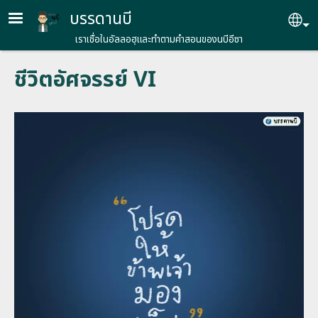
Skip to main content
บรรดานบี
Se
เราเชื่อในอัลลอฮฺและทำตามคำสอนของนบีอีซา
ชีวิตอัศจรรย์ VI