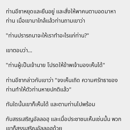
ท่านอีซาหยุดและยืนอยู่ และสั่งให้พาคนตาบอดมาหา
ท่าน เมื่อเขามาใกล้แล้วท่านถามเขาว่า
"ท่านปรารถนาจะให้เราทำอะไรแก่ท่าน?"
เขาตอบว่า…
"ท่านผู้เป็นเจ้านาย โปรดให้ข้าพเจ้ามองเห็นได้"
ท่านอีซากล่าวกับเขาว่า "จงเห็นเถิด ความศรัทธาของ
ท่านทำให้ตัวท่านหายปกติแล้ว"
ทันใดนั้นเขาก็เห็นได้ และตามท่านไปพร้อม
กับสรรเสริญอัลลอฮฺ และเมื่อประชาชนเห็นเช่นนั้น พวก
เขาก็สรรเสริญอัลลอฮฺด้วย