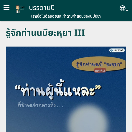
Skip to main content
บรรดานบี
Se
เราเชื่อในอัลลอฮฺและทำตามคำสอนของนบีอีซา
รู้จักท่านนบียะหฺยา III