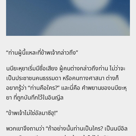
“ท่านผู้นี้แหละที่ข้าพเจ้ากล่าวถึง”
นบียะหฺยาเริ่มมีชื่อเสียง ผู้คนต่างกล่าวถึงท่าน ไม่ว่าจะ
เป็นประชาชนคนธรรมดา หรือคนทางศาสนา ต่างก็
อยากรู้ว่า “ท่านคือใคร?” และนี่คือ คำพยานของนบียะหฺ
ยา ที่ถูกบันทึกไว้ในอินญีล
“ข้าพเจ้าไม่ใช่อัลมาซีฮฺ!”
พวกเขาจึงถามว่า “ถ้าอย่างนั้นท่านเป็นใคร? เป็นนบีอิล