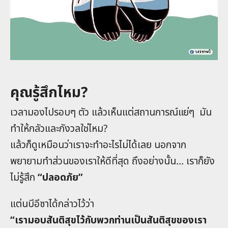
คุณรู้สึกไหม?
เวลามองไปรอบๆ ตัว แล้วเห็นแต่สถานการณ์แย่ๆ มัน
ทำให้กลัวและกังวลใช่ไหม?
แล้วก็ดูเหมือนว่าเราจะทำอะไรไม่ได้เลย นอกจาก
พยายามทำส่วนของเราให้ดีที่สุด ถึงอย่างนั้น... เราก็ยัง
ไม่รู้สึก
“ปลอดภัย”
แต่นบีอีซาได้กล่าวไว้ว่า
“เรามอบสันติสุขไว้กับพวกท่านเป็นสันติสุขของเรา