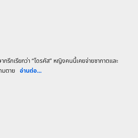
าษากรีกเรียกว่า “โดรคัส” หญิงคนนี้เคยจ่ายซากาตและ
ความตาย
อ่านต่อ...