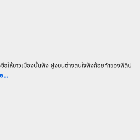
ะซีฮให้ชาวเมืองนั้นฟัง ฝูงชนต่างสนใจฟังถ้อยคำของฟีลิป
อ...