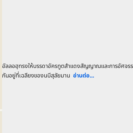
อัลลอฮฺทรงให้บรรดาอัครทูตสำแดงสัญญาณและการอัศจรรย
กันอยู่ที่เฉลียงของนบีสุลัยมาน
อ่านต่อ...