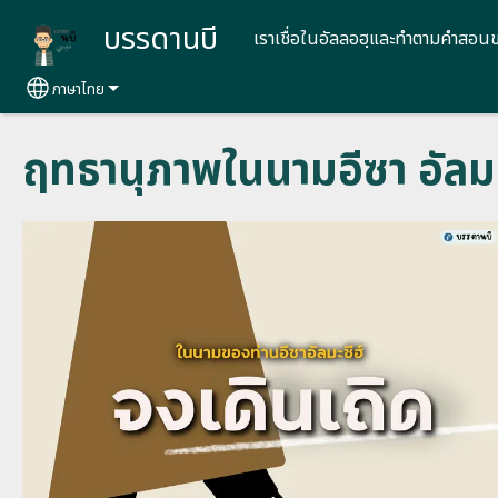
Skip to main content
บรรดานบี
เราเชื่อในอัลลอฮฺและทำตามคำสอน
ภาษาไทย
Select your language
ฤทธานุภาพในนามอีซา อัลมะ