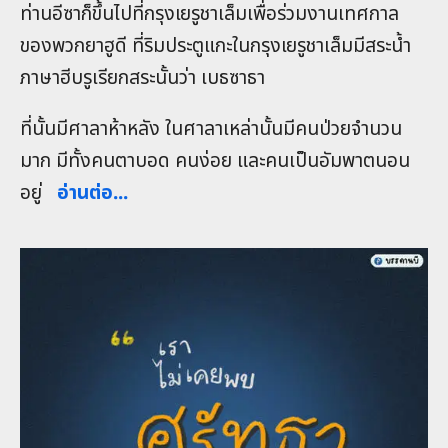
ท่านอีซาก็ขึ้นไปที่กรุงเยรูชาเล็มเพื่อร่วมงานเทศกาล
ของพวกยาฮูดี ที่ริมประตูแกะในกรุงเยรูชาเล็มมีสระน้ำ
ภาษาฮีบรูเรียกสระนั้นว่า เบธซาธา
ที่นั้นมีศาลาห้าหลัง ในศาลาเหล่านั้นมีคนป่วยจำนวน
มาก มีทั้งคนตาบอด คนง่อย และคนเป็นอัมพาตนอน
อยู่
อ่านต่อ...