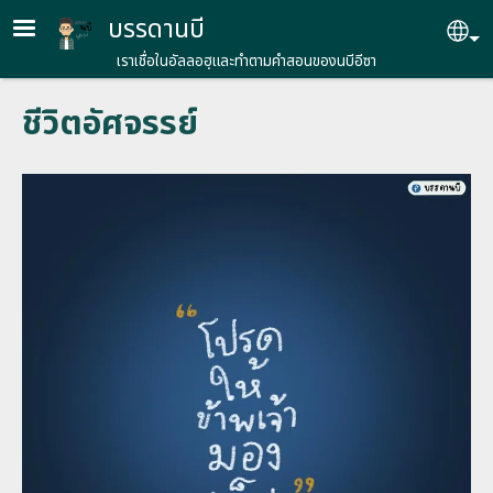
Skip to main content
บรรดานบี
Se
เราเชื่อในอัลลอฮฺและทำตามคำสอนของนบีอีซา
ชีวิตอัศจรรย์