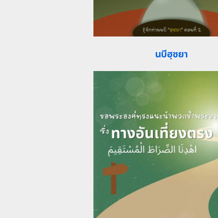
นบีฮฺซยา