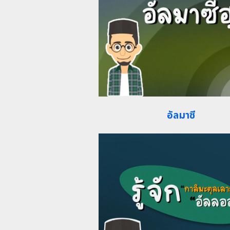
อัลมาซี