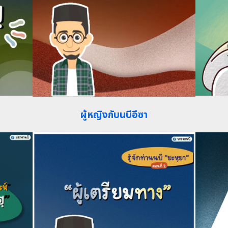
ผู้หญิงกับนบีอีซา