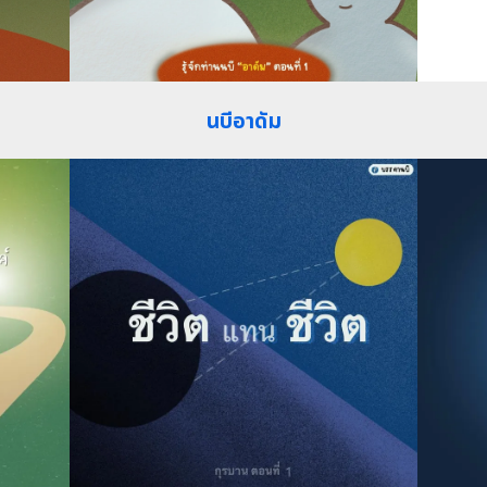
นบีอาดัม