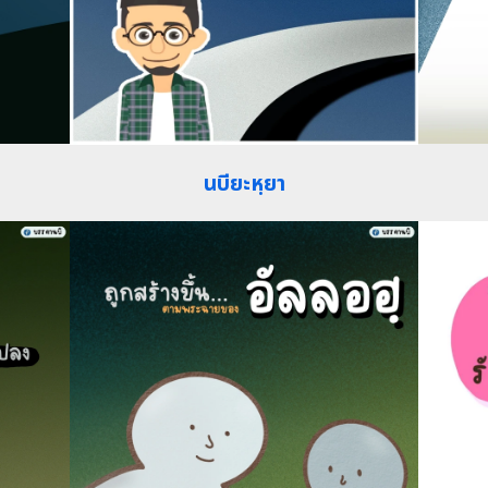
นบียะหฺยา