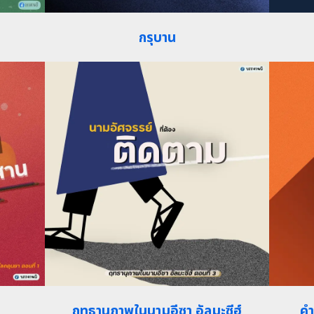
กรุบาน
ฤทธานุภาพในนามอีซา อัลมะซีฮ์
คำ