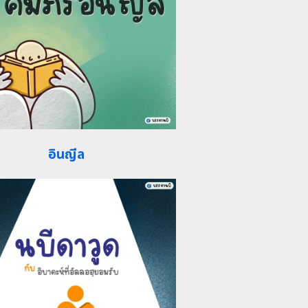
อินญีล