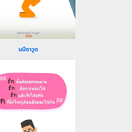
นบีดาวูด