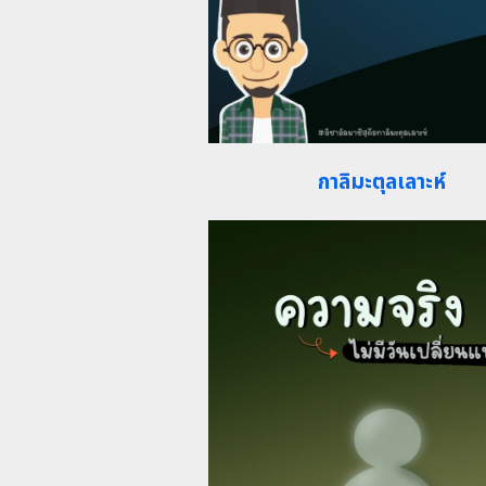
กาลิมะตุลเลาะห์