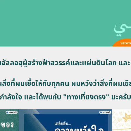
อในอัลลอฮฺผู้สร้างฟ้าสวรรค์และแผ่นดินโลก 
สิ่งที่ผมเชื่อให้กับทุกคน ผมหวังว่าสิ่งที่ผม
กำลังใจ และได้พบกับ "ทางเที่ยงตรง" นะครั