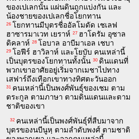
ของ​เป‌เลก​นั้น แผ่นดิน​ถูก​แบ่ง​กัน และ​
น้อง‍ชาย​ของ​เป‌เลก​ชื่อ​โยก‌ทาน
โยก‌ทาน​มี​บุตร​ชื่อ​อัล‌โม‌ดัด เช‌เลฟ
26
ฮา‌ซาร‌มา‌เวท เย‌ราห์
ฮา‌โด‌รัม อุ‌ซาล
27
ดิค‌ลาห์
โอ‌บาล อา‌บี‌มา‌เอล เช‌บา
28
โอ‌ฟีร์ ฮา‌วิ‌ลาห์ และ​โย‌บับ คน​เหล่า‍นี้​
29
เป็น​บุตร​ของ​โยก‌ทาน​ทั้ง‍นั้น
ดิน‍แดน​ที่​
30
พวก‍เขา​อาศัย​อยู่​เริ่ม​จาก​เม‌ชา​ไป​ทาง​
เส‌ฟาร์​ถึง​เทือก‍เขา​ทาง​ทิศ​ตะ‌วัน‍ออก
คน​เหล่า‍นี้​เป็น​พงศ์‍พันธุ์​ของ​เชม ตาม​
31
ตระ‌กูล ตาม​ภาษา ตาม​ดิน‍แดน​และ​ตาม​
ชาติ​ของ​เขา
คน​เหล่า‍นี้​เป็น​พงศ์‍พันธุ์​ที่​สืบ‍มา​จาก​
32
บุตร​ของ​นบี​นูหฺ ตาม​ลำ‌ดับ‍พงศ์ ตาม​ชาติ​
ของ​พวก‍เขา และ​จาก​คน​เหล่า‍นี้​