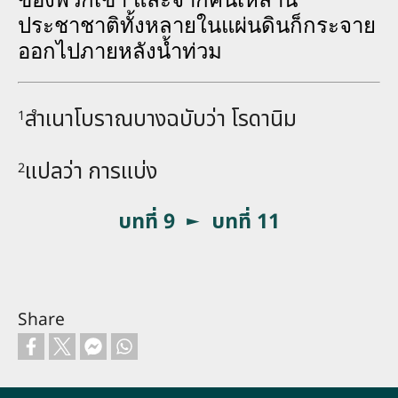
ประ‌ชา‍ชาติ​ทั้ง‍หลาย​ใน​แผ่น‍ดิน​ก็​กระ‌จาย​
ออก​ไป​ภาย‍หลัง​น้ำ‍ท่วม
สำเนาโบราณบางฉบับว่า โรดานิม
1
แปลว่า การแบ่ง
2
บทที่ 9 ► บทที่ 11
Share