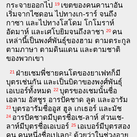
กระ‌จาย​ออก​ไป
เขต​ของ​คน​คา‌นา‌อัน​
19
เริ่ม​จาก​ไซ‌ดอน ไป​ทาง​เก-ราร์ จน‍ถึง​
กา‌ซา และ​ไป​ทาง​โส‌โดม โก‌โม‌ราห์
อัด‌มาห์ และ​เศ‌โบ‌ยิม​จน‍ถึง​ลา‌ชา
คน​
20
เหล่า‍นี้​เป็น​พงศ์‍พันธุ์​ของ​ฮาม ตาม​ตระ‌กูล
ตาม​ภาษา ตาม​ดิน‍แดน และ​ตาม​ชาติ​
ของ​พวก‍เขา
ฝ่าย​เชม​พี่‍ชาย​คน​โต​ของ​ยา‌เฟท​ก็​มี​
21
บุตร​เช่น‍กัน และ​เป็น​บิดา​ของ​พงศ์‍พันธุ์​
เอ‌เบอร์​ทั้ง‍หมด
บุตร​ของ​เชม​นั้น​ชื่อ​
22
เอ‌ลาม อัส‌ชูร อาร‌ปัค‌ชาด ลูด และ​อา‌รัม
บุตร​อา‌รัม​ชื่อ​อูส ฮูล เก‌เธอร์ และ​มัช
23
อาร‌ปัค‌ชาด​มี​บุตร​ชื่อ​เช-ลาห์ ส่วน​เช-
24
ลาห์​มี​บุตร​ชื่อ​เอ‌เบอร์
เอ‌เบอร์​มี​บุตร​สอง​
25
คน คน​หนึ่ง​ชื่อ​เป‌เลก
ด้วย‍ว่า​ใน​ช่วง‍อายุ​
2