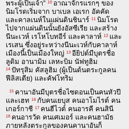
พระ‍ผู้‍เป็น‍เจ้า”
อาณา‌จักร​แรกๆ ของ​
10
นิม‌โรด​เริ่ม​จาก บา‌เบล เอ‌เรก อัค‌คัด
และ​คาล‌เนห์​ใน​แผ่น‍ดิน​ชิ‌นาร์
นิม‌โรด​
11
ไป​จาก​แผ่น‍ดิน​นั้น​ยัง​อัส‌ซี‌เรีย และ​สร้าง​
นี‌นะ‌เวห์ เร‌โห‌โบท‌อีร์ และ​คา‌ลาห์
และ​
12
เร‌เสน ซึ่ง​อยู่​ระหว่าง​นี‌นะ‌เวห์​กับ​คา‌ลาห์
เมือง​นี้​เป็น​เมือง​ใหญ่
อียิปต์​มี​บุตร​ชื่อ​
13
ลู‌ดิม อา‌นา‌มิม เล‌หะ‌บิม นัฟ‌ทู‌ฮิม
ปัท‌รุ‌สิม คัส‌ลู‌ฮิม (ผู้​เป็น​ต้น‍ตระ‌กูล​คน​
14
ฟี‌ลิส‌เตีย) และ​คัฟ‌โท‌ริม
คา‌นา‌อัน​มี​บุตร​ชื่อ​ไซ‌ดอน​เป็น​คน​หัว‍ปี​
15
และ​เฮท
กับ​คน​เย‌บุส คน​อา‌โม‌ไรต์ คน​
16
เกอร์‌กา‌ชี
คน​ฮี‌ไวต์ คน​อาร‌คี คน​สิ‌นี
17
คน​อาร‌วัด คน​เศ‌เมอร์ และ​คน​ฮา‌มัธ
18
ภาย‍หลัง​ตระ‌กูล​ของ​คน​คา‌นา‌อัน​ก็​