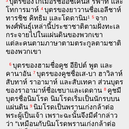
บุตร​ของ​โก‌เมอร์​ชื่อ​อัช‌เค‌นัส รี‌ฟาท และ​
3
โท‌การ‌มาห์
บุตร​ของ​ยา‌วาน​ชื่อ​เอ‌ลี‌ชาห์
4
ทาร‌ชิช คิท‌ธิม และ​โด‌ดา‌นิม
จาก​
1
5
พงศ์‍พันธุ์​เหล่า‍นี้​ประ‌ชา‍ชาติ​ตาม​ฝั่ง‍ทะเล​
กระ‌จาย​ไป​ใน​แผ่น‍ดิน​ของ​พวก‍เขา
แต่‍ละ‍คน​ตาม​ภาษา​ตาม​ตระ‌กูล​ตาม​ชาติ​
ของ​พวก‍เขา
บุตร​ของ​ฮาม​ชื่อ​คูช อียิปต์ พูต และ​
6
คา‌นา‌อัน
บุตร​ของ​คูช​ชื่อ​เส-บา ฮา‌วิ‌ลาห์
7
สับ‌ทาห์ รา‌อา‌มาห์ และ​สับ‌เท‌คา ส่วน​บุตร​
ของ​รา‌อา‌มาห์​ชื่อ​เช‌บา​และ​เด‌ดาน
คูช​มี​
8
บุตร​ชื่อ​นิม‌โรด นิม‌โรด​เริ่ม​เป็น​นัก‍รบ​บน​
แผ่น‍ดิน
นิม‌โรด​เป็น​พราน​เก่ง‍กล้า​ต่อ​
9
พระ‍ผู้‍เป็น‍เจ้า เพราะ‍ฉะนั้น​จึง​มี​คำ​กล่าว​
ว่า “เหมือน​กับ​นิม‌โรด​พราน​เก่ง‍กล้า​ต่อ​