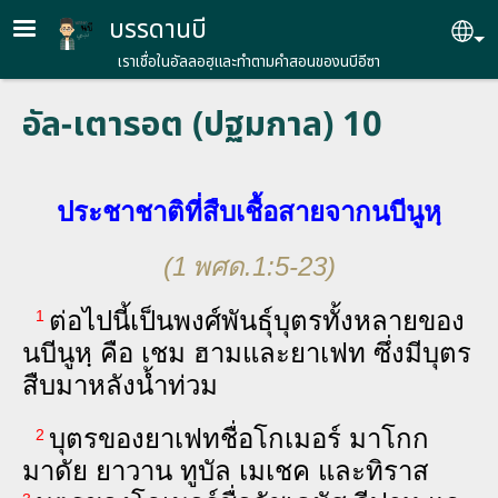
Skip to main content
บรรดานบี
Se
เราเชื่อในอัลลอฮฺและทำตามคำสอนของนบีอีซา
อัล-เตารอต (ปฐมกาล) 10
ประ‌ชา‍ชาติ​ที่​สืบ‍เชื้อ‍สาย​จาก​นบี​นูหฺ
(1 พศด.1:5-23)
ต่อ‍ไป‍นี้​เป็น​พงศ์‍พันธุ์​บุตร​ทั้ง‍หลาย​ของ​
1
นบี​นูหฺ คือ เชม ฮาม​และ​ยา‌เฟท ซึ่ง​มี​บุตร​
สืบ‍มา​หลัง​น้ำ‍ท่วม
บุตร​ของ​ยา‌เฟท​ชื่อ​โก‌เมอร์ มา‌โกก
2
มา‌ดัย ยา‌วาน ทู‌บัล เม‌เชค และ​ทิ‌ราส