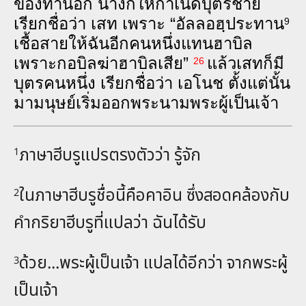
ของ​ท่าน​อีก นาง​ก็​ให้​กำ‌เนิด​บุตร‍ชาย
เรียก​ชื่อ​ว่า เสท เพราะ “อัล‌ลอฮฺ​ประ‌ทาน
9
เชื้อ‍สาย​ให้​ฉัน​อีก‍คน‍หนึ่ง​แทน​ฮา‌บิล​
เพราะ​กอ‌บิล​ฆ่า​ฮา‌บิล​เสีย”
แล้ว​เสท​ก็​มี​
26
บุตร​คน​หนึ่ง เรียก​ชื่อ​ว่า เอ‌โนช ตั้ง‍แต่​นั้น​
มา​มนุษย์​เริ่ม​ออก​พระ‍นาม​พระ‍ผู้‍เป็น‍เจ้า
ภาษาฮีบรูแปรตรงตัวว่า รู้จัก
1
ในภาษาฮีบรูชื่อนี้คือคาอิน ซึ่งสอดคล้องกับ
2
คำกริยาฮีบรูที่แปลว่า ฉันได้รับ
ด้วย...พระผู้เป็นเจ้า แปลได้อีกว่า จากพระผู้
3
เป็นเจ้า