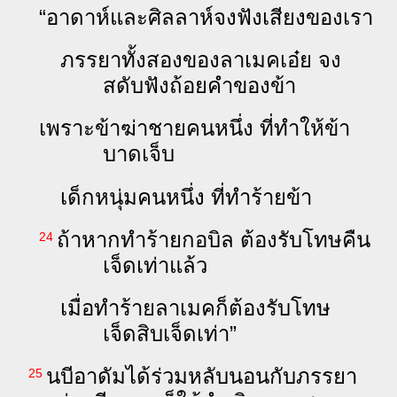
“อา‌ดาห์​และ​ศิล‌ลาห์​จง​ฟัง​เสียง​ของ​เรา
ภรรยา​ทั้ง‍สอง​ของ​ลา‌เมค​เอ๋ย จง​
สดับ​ฟัง​ถ้อย‍คำ​ของ​ข้า
เพราะ​ข้า​ฆ่า​ชาย​คน​หนึ่ง ที่​ทำ​ให้​ข้า​
บาด‍เจ็บ
เด็ก‍หนุ่ม​คน​หนึ่ง ที่​ทำ‍ร้าย​ข้า
ถ้า​หาก​ทำ‍ร้าย​กอ‌บิล ต้อง​รับ‍โทษ​คืน​
24
เจ็ด​เท่า​แล้ว
เมื่อ​ทำ‍ร้าย​ลา‌เมค​ก็​ต้อง​รับ‍โทษ​
เจ็ด‍สิบ‍เจ็ด​เท่า”
นบี​อา‌ดัม​ได้​ร่วม​หลับ‍นอน​กับ​ภรรยา​
25