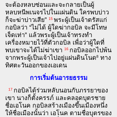
จะ​ต้อง​หลบ‍ซ่อน​และ​จะ​กลาย​เป็น​ผู้​
หลบ‍หนี​พเน‌จร​ไป​ในแผ่น‍ดิน ใคร​พบ​บ่าว​
ก็​จะ​ฆ่า​บ่าว​เสีย”
พระ‍ผู้‍เป็น‍เจ้า​ตรัส​แก่​
15
กอ‌บิล​ว่า “ไม่‍ได้ ผู้​ใด​ฆ่า​กอ‌บิล จะ​มี​โทษ​
เจ็ด​เท่า” แล้ว​พระ‍ผู้‍เป็น‍เจ้า​ทรง​ทำ​
เครื่อง‍หมาย​ไว้​ที่​ตัว​กอ‌บิล เพื่อ​ว่า​ผู้​ใด​ที่​
พบ​เขา​จะ​ได้​ไม่​ฆ่า​เขา
กอ‌บิล​ออก​ไป​พ้น​
16
จาก​พระ‍ผู้‍เป็น‍เจ้า​ไป​อยู่​แผ่น‍ดิน​โนด
ทาง​
8
ทิศ​ตะ‌วัน‍ออก​ของ​เอ‌เดน
การ​เริ่ม‍ต้น​อารย‌ธรรม
กอ‌บิล​ได้​ร่วม​หลับ‍นอน​กับ​ภรรยา​ของ​
17
เขา นาง​ก็​ตั้ง‍ครรภ์ และ​คลอด‍บุตร‍ชาย​
ชื่อ​เอ‌โนค กอ‌บิล​สร้าง​เมือง​ขึ้น​เมือง​หนึ่ง
ให้​ชื่อ​เมือง​นั้น​ว่า เอ‌โนค ตาม​ชื่อ​บุตร​ของ​