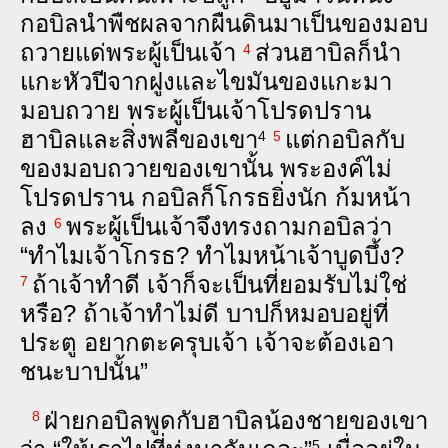
กอ‌บิล​นำ​พืช‍ผล​จาก​ผืน‍ดิน​มา​เป็น​ของ‍มอบ
ถวาย​แด่​พระ‍ผู้‍เป็น‍เจ้า
ส่วน​ฮา‌บิล​ก็​นำ​
4
แกะ​หัว‍ปี​จาก​ฝูง​และ​ไขมัน​ของ​แกะ​มา
มอบ​ถวาย พระ‍ผู้‍เป็น‍เจ้า​โปรด‍ปราน​
ฮา‌บิล​และ​สิ่งพลี​ของ​เขา
แต่​กอ‌บิล​กับ​
4
5
ของ‍มอบถวาย​ของ​เขา​นั้น พระ‍องค์​ไม่​
โปรด‍ปราน กอ‌บิล​ก็​โกรธ​ยิ่ง‍นัก ก้ม‍หน้า​
ลง
พระ‍ผู้‍เป็น‍เจ้า​จึง​ทรง​ถาม​กอ‌บิล​ว่า
6
“ทำไม​เจ้า​โกรธ? ทำไม​หน้า​เจ้า​บูด‍บึ้ง?
ถ้า​เจ้า​ทำ‍ดี เจ้า​ก็​จะ​เป็น​ที่​ยอม‍รับ​ไม่‍ใช่​
7
หรือ? ถ้า​เจ้า​ทำ​ไม่‍ดี บาป​ก็​หมอบ​อยู่​ที่​
ประตู อยาก​ตะ‌ครุบ​เจ้า เจ้า​จะ​ต้อง​เอา​
ชนะ​บาป​นั้น”
ฝ่าย​กอ‌บิล​พูด​กับ​ฮา‌บิล​น้อง‍ชาย​ของ​เขา​
8
5