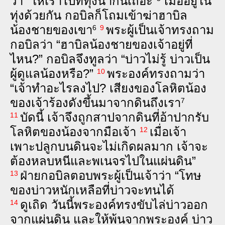
ว่า “ให้​เรา​ไป​ที่​ทุ่ง‍นา​กัน​เถอะ”
เมื่อ​อยู่​ใน​
ทุ่ง​ด้วย‍กัน กอ‌บิล​ก็​โถม​เข้า​ฆ่า​ฮา‌บิล​
น้อง‍ชาย​ของ​เขา
พระ‍ผู้‍เป็น‍เจ้าทรง​ถาม​
6
9
กอ‌บิล​ว่า “ฮา‌บิล​น้อง‍ชาย​ของ​เจ้า​อยู่​ที่​
ไหน?” กอ‌บิล​จึง​ทูล​ว่า “บ่าว​ไม่​รู้ บ่าว​เป็น​
ผู้‍ดู‍แล​น้อง​หรือ?”
พระ‍องค์​ทรงถาม​ว่า
10
“เจ้า​ทำ​อะไร​ลง‍ไป? เสียง​ของ​โลหิต​น้อง​
ของ​เจ้า​ร้อง​ดัง​ขึ้น​มา​จาก​ดิน​ถึง​เรา
7
บัด‍นี้ เจ้า​จึง​ถูก​สาป​จาก​ดิน​ที่​อ้า‍ปาก​รับ​
11
โลหิต​ของ​น้อง​จาก​มือ​เจ้า
เมื่อ​เจ้า​
12
เพาะ‍ปลูก​บน​ดิน​จะ​ไม่​เกิด‍ผล​มาก เจ้า​จะ​
ต้อง​หลบ‍หนี​และ​พเน‌จร​ไป​ใน​แผ่นดิน”
ฝ่าย​กอ‌บิล​ตอบพระ‍ผู้‍เป็น‍เจ้า​ว่า “โทษ​
13
ของ​บ่าว​หนัก​เหลือ​ที่​บ่าว​จะ​ทน​ได้
ดู‍เถิด วัน‍นี้​พระ‍องค์​ทรง​ขับ‍ไล่​บ่าว​ออก​
14
จาก​แผ่น‍ดิน และ​ให้​พ้น​จาก​พระ‍องค์ บ่าว​