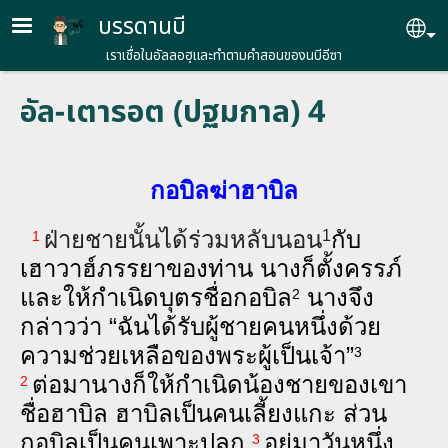
Skip to main content
บรรดานบี
Se
เราเชื่อในอัลลอฮฺและทำตามคำสอนของนบีอีซา
อัล-เตารอต (ปฐมกาล) 4
กอ‌บิล​ฆ่า​ฮา‌บิล
ฝ่าย​ชาย​นั้น​ได้​ร่วม​หลับ‍นอน
กับ​
1
1
เฮา‌วาฮ์​ภรรยา​ของ​ท่าน นาง​ก็​ตั้ง‍ครรภ์​
และ​ให้​กำ‌เนิด​บุตร​ชื่อ​กอ‌บิล
นาง​จึง​
2
กล่าว​ว่า “ฉัน​ได้​รับ​ผู้‍ชาย​คน​หนึ่ง​ด้วย​
ความ​ช่วย‍เหลือ​ของ​พระ‍ผู้‍เป็น‍เจ้า”
3
ต่อ‍มา​นาง​ก็​ให้​กำ‌เนิด​น้อง‍ชาย​ของ​เขา​
2
ชื่อ​ฮา‌บิล ฮา‌บิล​เป็น​คน​เลี้ยง​แกะ ส่วน​
กอ‌บิล​เป็น​คน​เพาะ‍ปลูก
อยู่​มา​วัน‍หนึ่ง​
3