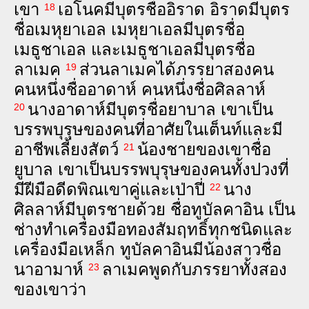
เขา
เอ‌โนค​มี​บุตร​ชื่อ​อิ‌ราด อิ‌ราด​มี​บุตร​
18
ชื่อ​เม‌หุ‌ยา‌เอล เม‌หุ‌ยา‌เอล​มี​บุตร​ชื่อ​
เม‌ธู‌ชา‌เอล และ​เม‌ธู‌ชา‌เอล​มี​บุตร​ชื่อ​
ลา‌เมค
ส่วน​ลา‌เมค​ได้​ภรรยา​สอง​คน
19
คน​หนึ่ง​ชื่อ​อา‌ดาห์ คน​หนึ่ง​ชื่อ​ศิล‌ลาห์
นาง​อา‌ดาห์​มี​บุตร​ชื่อ​ยา‌บาล เขา​เป็น​
20
บรรพ‌บุรุษ​ของ​คน​ที่​อาศัย​ใน​เต็นท์​และ​มี​
อาชีพ​เลี้ยง​สัตว์
น้อง‍ชาย​ของ​เขา​ชื่อ​
21
ยู‌บาล เขา​เป็น​บรรพ‌บุรุษ​ของ​คน​ทั้ง‍ปวง​ที่​
มี​ฝี‍มือ​ดีด​พิณ‍เขา‍คู่​และ​เป่า​ปี่
นาง​
22
ศิล‌ลาห์​มี​บุตร‍ชาย​ด้วย ชื่อ​ทู‌บัล‍คา‌อิน เป็น​
ช่าง​ทำ​เครื่อง‍มือ​ทอง‍สัม‌ฤทธิ์​ทุก​ชนิด​และ​
เครื่อง‍มือ​เหล็ก ทู‌บัล‍คา‌อิน​มี​น้อง‍สาว​ชื่อ​
นา‌อา‌มาห์
ลา‌เมค​พูด​กับ​ภรรยา​ทั้ง‍สอง​
23
ของ​เขา​ว่า